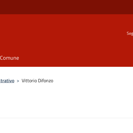
Seg
il Comune
trativo
>
Vittorio Difonzo