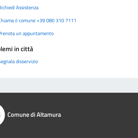
Richiedi Assistenza
Chiama il comune +39 080 310 7111
Prenota un appuntamento
lemi in città
Segnala disservizio
Comune di Altamura