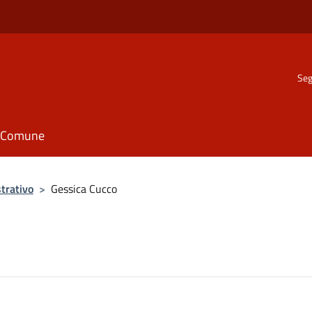
Seg
il Comune
trativo
>
Gessica Cucco