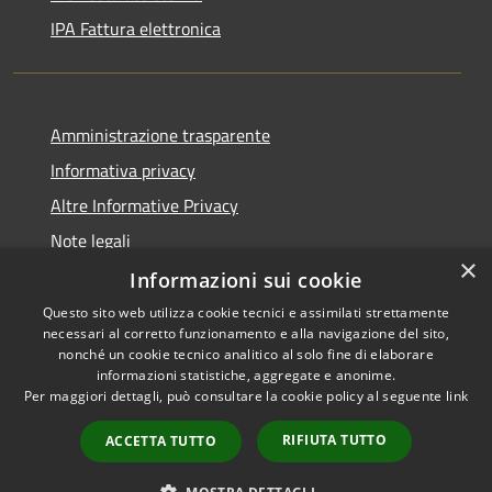
IPA Fattura elettronica
Amministrazione trasparente
Informativa privacy
Altre Informative Privacy
Note legali
×
Dichiarazione di accessibilità
Informazioni sui cookie
Questo sito web utilizza cookie tecnici e assimilati strettamente
necessari al corretto funzionamento e alla navigazione del sito,
nonché un cookie tecnico analitico al solo fine di elaborare
informazioni statistiche, aggregate e anonime.
RSS
Copyright © 2026 • Comune di
Per maggiori dettagli, può consultare la cookie policy al seguente
link
Accessibilità
Altamura • Powered by
Privacy
Municipium
Accesso
•
RIFIUTA TUTTO
ACCETTA TUTTO
Cookie
redazione
Mappa del sito