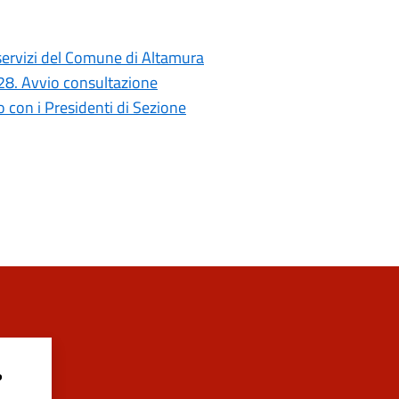
i servizi del Comune di Altamura
028. Avvio consultazione
con i Presidenti di Sezione
?