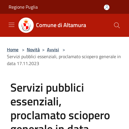
Salta al contenuto principale
Regione Puglia
Comune di Altamura
Home
>
Novità
>
Avvisi
>
Servizi pubblici essenziali, proclamato sciopero generale in
data 17.11.2023
Servizi pubblici
essenziali,
proclamato sciopero
generale in data