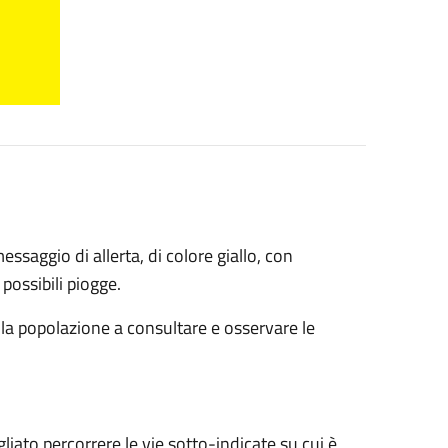
saggio di allerta, di colore giallo, con
possibili piogge.
 la popolazione a consultare e osservare le
gliato percorrere le vie sotto-indicate su cui è