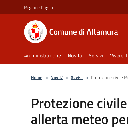
Salta al contenuto principale
Regione Puglia
Comune di Altamura
Amministrazione
Novità
Servizi
Vivere 
Home
>
Novità
>
Avvisi
>
Protezione civile R
Protezione civil
allerta meteo per