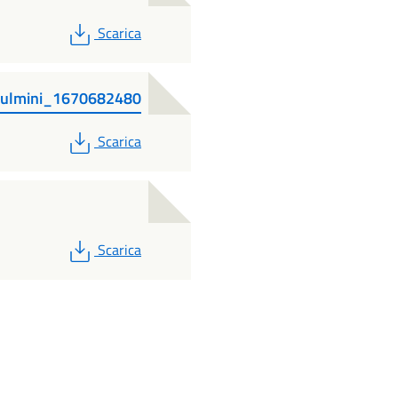
PDF
Scarica
Fulmini_1670682480
PDF
Scarica
PDF
Scarica