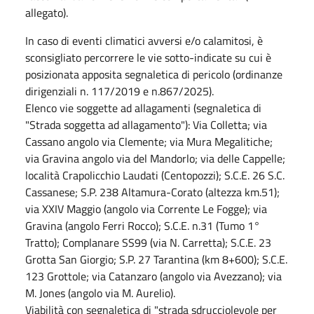
allegato).
In caso di eventi climatici avversi e/o calamitosi, è
sconsigliato percorrere le vie sotto-indicate su cui è
posizionata apposita segnaletica di pericolo (ordinanze
dirigenziali n. 117/2019 e n.867/2025).
Elenco vie soggette ad allagamenti (segnaletica di
"Strada soggetta ad allagamento"): Via Colletta; via
Cassano angolo via Clemente; via Mura Megalitiche;
via Gravina angolo via del Mandorlo; via delle Cappelle;
località Crapolicchio Laudati (Centopozzi); S.C.E. 26 S.C.
Cassanese; S.P. 238 Altamura-Corato (altezza km.51);
via XXIV Maggio (angolo via Corrente Le Fogge); via
Gravina (angolo Ferri Rocco); S.C.E. n.31 (Tumo 1°
Tratto); Complanare SS99 (via N. Carretta); S.C.E. 23
Grotta San Giorgio; S.P. 27 Tarantina (km 8+600); S.C.E.
123 Grottole; via Catanzaro (angolo via Avezzano); via
M. Jones (angolo via M. Aurelio).
Viabilità con segnaletica di "strada sdrucciolevole per