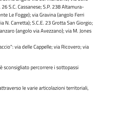
E. 26 S.C. Cassanese; S.P. 238 Altamura-
nte Le Fogge); via Gravina (angolo Ferri
a N. Carretta); S.C.E. 23 Grotta San Giorgio;
tanzaro (angolo via Avezzano); via M. Jones
ccio": via delle Cappelle; via Ricovero; via
è sconsigliato percorrere i sottopassi
raverso le varie articolazioni territoriali,