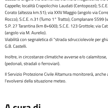
Cappelle; località Crapolicchio Laudati (Centopozzi); S.C.
Corato (altezza km.51); via XXIV Maggio (angolo via Corre
Rocco); S.C.E. n.31 (Tumo 1° Tratto); Complanare SS99 (vi
S.P. 27 Tarantina (km 8+600); S.C.E. 123 Grottole; via Ca
(angolo via M. Aurelio).
Viabilità con segnaletica di "strada sdrucciolevole per ghia
G.B. Castelli.
Inoltre, in circostanze climatiche avverse e/o calamitose, 
(pedonali, stradali o ferroviari).
Il Servizio Protezione Civile Altamura monitorerà, anche att
l'evolversi della situazione meteo.
A cura di