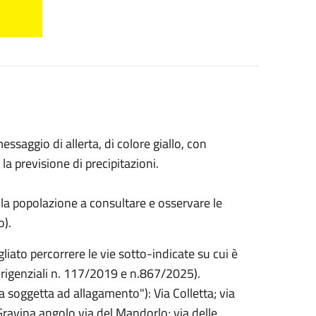
saggio di allerta, di colore giallo, con
 la previsione di precipitazioni.
 la popolazione a consultare e osservare le
o).
gliato percorrere le vie sotto-indicate su cui è
irigenziali n. 117/2019 e n.867/2025).
a soggetta ad allagamento"): Via Colletta; via
ravina angolo via del Mandorlo; via delle