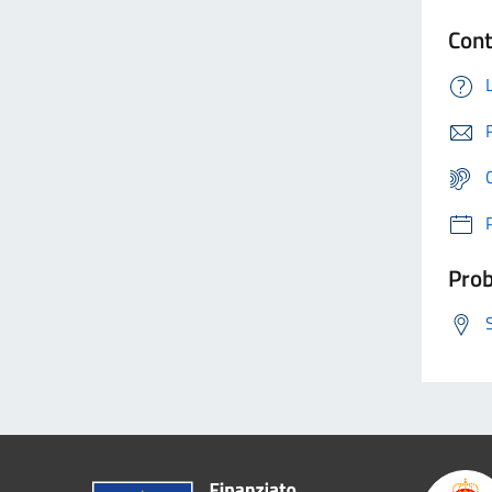
Cont
Prob