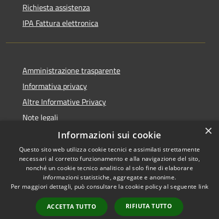
Richiesta assistenza
IPA Fattura elettronica
Amministrazione trasparente
Informativa privacy
Altre Informative Privacy
Note legali
×
Dichiarazione di accessibilità
Informazioni sui cookie
Questo sito web utilizza cookie tecnici e assimilati strettamente
necessari al corretto funzionamento e alla navigazione del sito,
nonché un cookie tecnico analitico al solo fine di elaborare
informazioni statistiche, aggregate e anonime.
RSS
Copyright © 2026 • Comune di
Per maggiori dettagli, può consultare la cookie policy al seguente
link
Accessibilità
Altamura • Powered by
Privacy
Municipium
Accesso
•
RIFIUTA TUTTO
ACCETTA TUTTO
Cookie
redazione