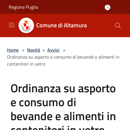
Salta al contenuto principale
Regione Puglia
Comune di Altamura
Home
>
Novità
>
Avvisi
>
Ordinanza su asporto e consumo di bevande e alimenti in
contenitori in vetro
Ordinanza su asporto
e consumo di
bevande e alimenti in
contenitori in vetro