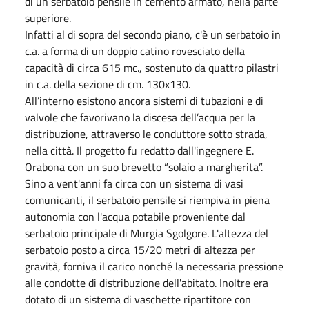
di un serbatoio pensile in cemento armato, nella parte
superiore.
Infatti al di sopra del secondo piano, c'è un serbatoio in
c.a. a forma di un doppio catino rovesciato della
capacità di circa 615 mc., sostenuto da quattro pilastri
in c.a. della sezione di cm. 130x130.
All’interno esistono ancora sistemi di tubazioni e di
valvole che favorivano la discesa dell’acqua per la
distribuzione, attraverso le conduttore sotto strada,
nella città. Il progetto fu redatto dall'ingegnere E.
Orabona con un suo brevetto “solaio a margherita”.
Sino a vent'anni fa circa con un sistema di vasi
comunicanti, il serbatoio pensile si riempiva in piena
autonomia con l'acqua potabile proveniente dal
serbatoio principale di Murgia Sgolgore. L'altezza del
serbatoio posto a circa 15/20 metri di altezza per
gravità, forniva il carico nonché la necessaria pressione
alle condotte di distribuzione dell'abitato. Inoltre era
dotato di un sistema di vaschette ripartitore con