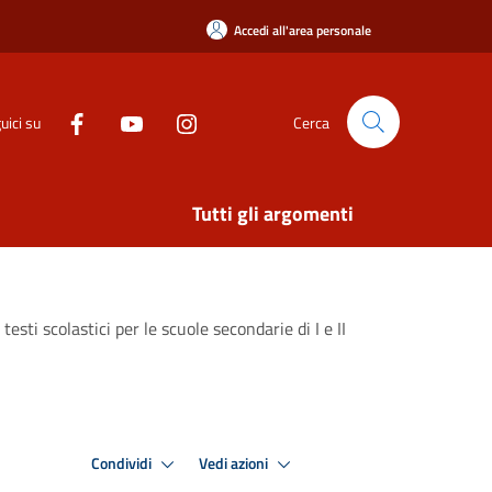
Accedi all'area personale
uici su
Cerca
Tutti gli argomenti
esti scolastici per le scuole secondarie di I e II
Condividi
Vedi azioni