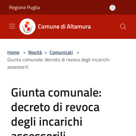
Salta al contenuto principale
Regione Puglia
Comune di Altamura
Home
>
Novità
>
Comunicati
>
Giunta comunale: decreto di revoca degli incarichi
assessorili
Giunta comunale:
decreto di revoca
degli incarichi
assessorili