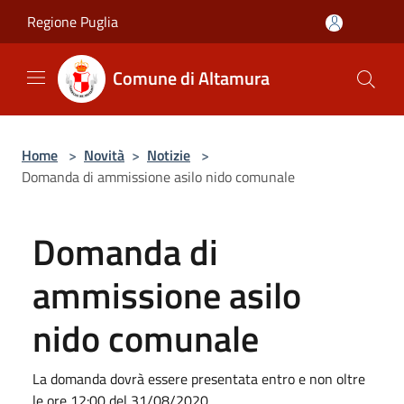
Salta al contenuto principale
Regione Puglia
Comune di Altamura
Home
>
Novità
>
Notizie
>
Domanda di ammissione asilo nido comunale
Domanda di
ammissione asilo
nido comunale
La domanda dovrà essere presentata entro e non oltre
le ore 12:00 del 31/08/2020