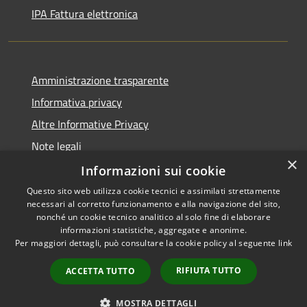
IPA Fattura elettronica
Amministrazione trasparente
Informativa privacy
Altre Informative Privacy
Note legali
×
Dichiarazione di accessibilità
Informazioni sui cookie
Questo sito web utilizza cookie tecnici e assimilati strettamente
necessari al corretto funzionamento e alla navigazione del sito,
nonché un cookie tecnico analitico al solo fine di elaborare
informazioni statistiche, aggregate e anonime.
RSS
Copyright © 2026 • Comune di
Per maggiori dettagli, può consultare la cookie policy al seguente
link
Accessibilità
Altamura • Powered by
Privacy
Municipium
Accesso
•
RIFIUTA TUTTO
ACCETTA TUTTO
Cookie
redazione
Mappa del sito
MOSTRA DETTAGLI