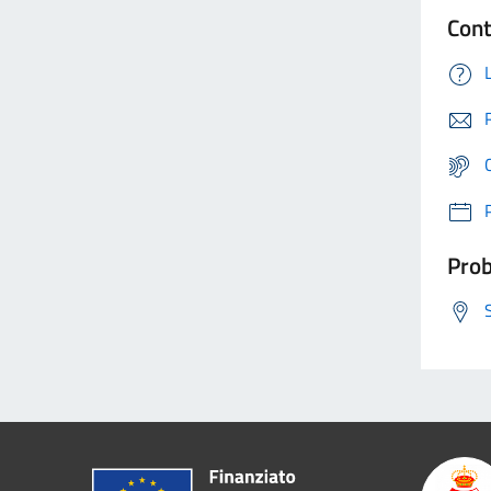
Cont
Prob