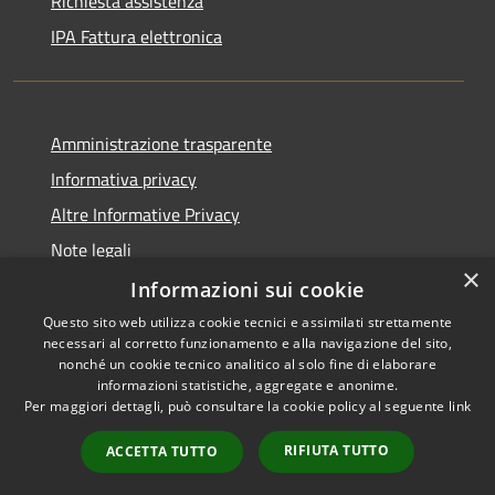
Richiesta assistenza
IPA Fattura elettronica
Amministrazione trasparente
Informativa privacy
Altre Informative Privacy
Note legali
×
Dichiarazione di accessibilità
Informazioni sui cookie
Questo sito web utilizza cookie tecnici e assimilati strettamente
necessari al corretto funzionamento e alla navigazione del sito,
nonché un cookie tecnico analitico al solo fine di elaborare
informazioni statistiche, aggregate e anonime.
RSS
Copyright © 2026 • Comune di
Per maggiori dettagli, può consultare la cookie policy al seguente
link
Accessibilità
Altamura • Powered by
Privacy
Municipium
Accesso
•
RIFIUTA TUTTO
ACCETTA TUTTO
Cookie
redazione