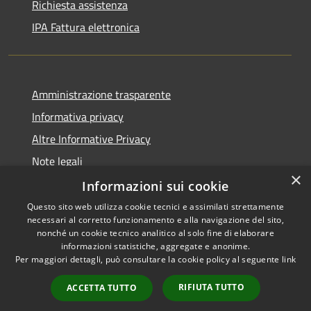
Richiesta assistenza
IPA Fattura elettronica
Amministrazione trasparente
Informativa privacy
Altre Informative Privacy
Note legali
×
Dichiarazione di accessibilità
Informazioni sui cookie
Questo sito web utilizza cookie tecnici e assimilati strettamente
necessari al corretto funzionamento e alla navigazione del sito,
nonché un cookie tecnico analitico al solo fine di elaborare
informazioni statistiche, aggregate e anonime.
RSS
Copyright © 2026 • Comune di
Per maggiori dettagli, può consultare la cookie policy al seguente
link
Accessibilità
Altamura • Powered by
Privacy
Municipium
Accesso
•
RIFIUTA TUTTO
ACCETTA TUTTO
Cookie
redazione