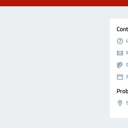
Cont
Prob