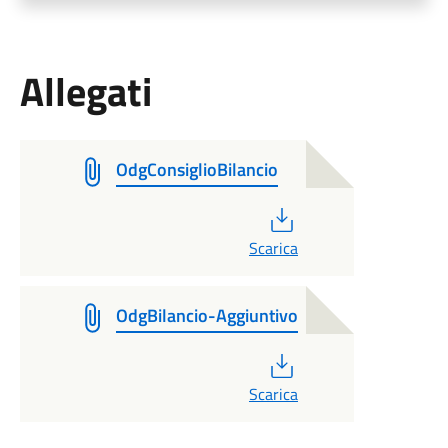
Allegati
OdgConsiglioBilancio
PDF
Scarica
OdgBilancio-Aggiuntivo
PDF
Scarica