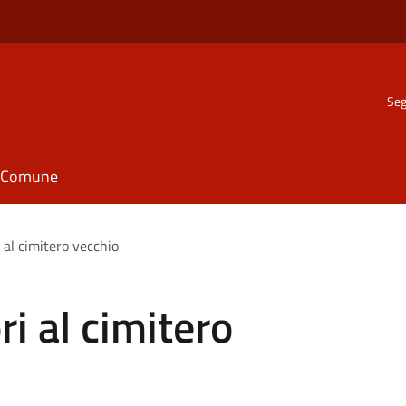
Seg
il Comune
i al cimitero vecchio
ri al cimitero