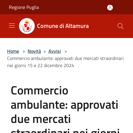
Salta al contenuto principale
Regione Puglia
Comune di Altamura
Home
>
Novità
>
Avvisi
>
Commercio ambulante: approvati due mercati straordinari
nei giorni 15 e 22 dicembre 2024
Commercio
ambulante: approvati
due mercati
straordinari nei giorni