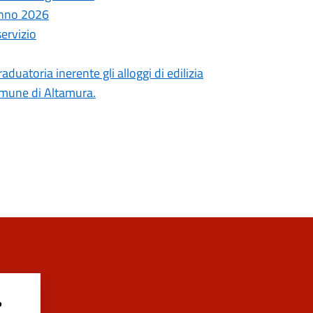
anno 2026
servizio
uatoria inerente gli alloggi di edilizia
comune di Altamura.
?