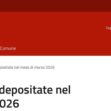
Seg
il Comune
depositate nel mese di marzo 2026
 depositate nel
2026