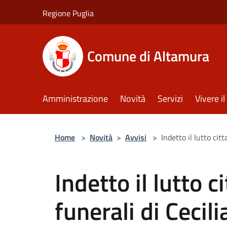
Salta al contenuto principale
Regione Puglia
Comune di Altamura
Amministrazione
Novità
Servizi
Vivere 
Home
>
Novità
>
Avvisi
>
Indetto il lutto cit
Indetto il lutto c
funerali di Cecil