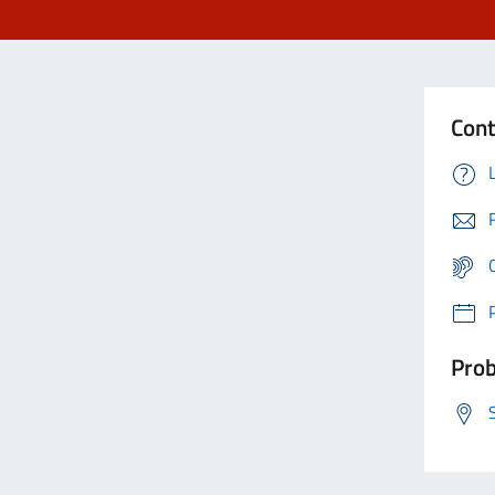
Cont
Prob