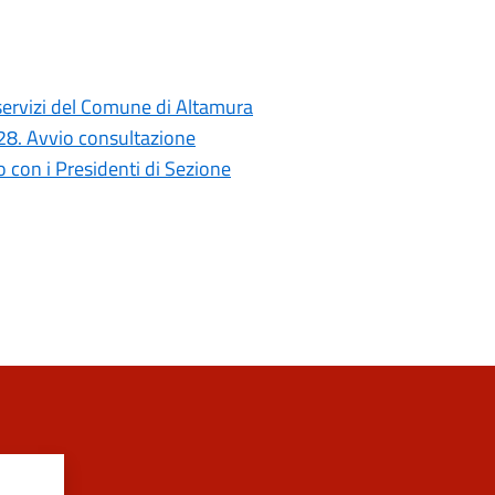
i servizi del Comune di Altamura
028. Avvio consultazione
con i Presidenti di Sezione