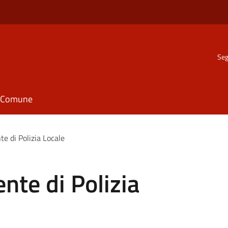
Seg
il Comune
e di Polizia Locale
nte di Polizia