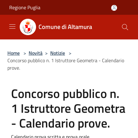
Salta al contenuto principale
Regione Puglia
Comune di Altamura
Home
>
Novità
>
Notizie
>
Concorso pubblico n. 1 Istruttore Geometra - Calendario
prove.
Concorso pubblico n.
1 Istruttore Geometra
- Calendario prove.
Calendario prova scritta e prova orale.