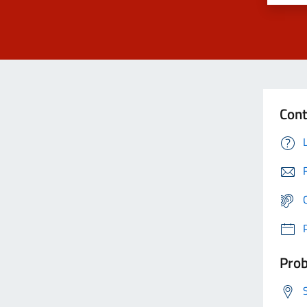
Cont
Prob