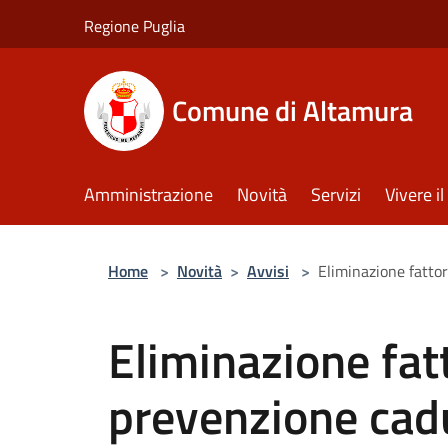
Salta al contenuto principale
Regione Puglia
Comune di Altamura
Amministrazione
Novità
Servizi
Vivere 
Home
>
Novità
>
Avvisi
>
Eliminazione fattori
Eliminazione fatt
prevenzione cadu