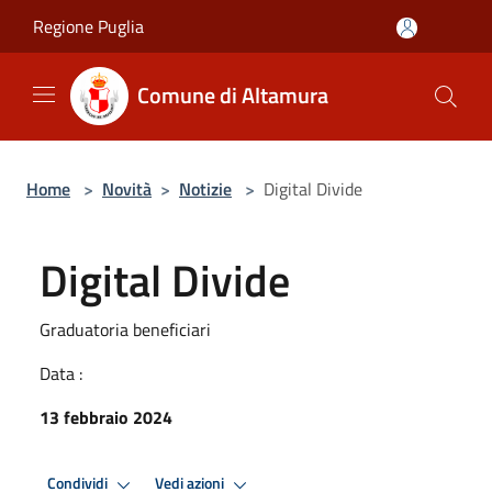
Salta al contenuto principale
Regione Puglia
Comune di Altamura
Home
>
Novità
>
Notizie
>
Digital Divide
Digital Divide
Graduatoria beneficiari
Data :
13 febbraio 2024
Condividi
Vedi azioni