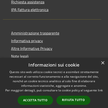
Richiesta assistenza
IPA Fattura elettronica
Amministrazione trasparente
Informativa privacy
Altre Informative Privacy
Note legali
×
Dichiarazione di accessibilità
Informazioni sui cookie
Questo sito web utilizza cookie tecnici e assimilati strettamente
necessari al corretto funzionamento e alla navigazione del sito,
nonché un cookie tecnico analitico al solo fine di elaborare
informazioni statistiche, aggregate e anonime.
RSS
Copyright © 2026 • Comune di
Per maggiori dettagli, può consultare la cookie policy al seguente
link
Accessibilità
Altamura • Powered by
Privacy
Municipium
Accesso
•
RIFIUTA TUTTO
ACCETTA TUTTO
Cookie
redazione