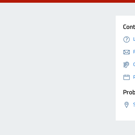
Cont
Prob