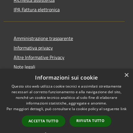
IPA Fattura elettronica
Amministrazione trasparente
Informativa privacy
Altre Informative Privacy
Note legali
×
Dichiarazione di accessibilità
Informazioni sui cookie
Questo sito web utilizza cookie tecnici e assimilati strettamente
necessari al corretto funzionamento e alla navigazione del sito,
nonché un cookie tecnico analitico al solo fine di elaborare
informazioni statistiche, aggregate e anonime.
RSS
Copyright © 2026 • Comune di
Per maggiori dettagli, può consultare la cookie policy al seguente
link
Accessibilità
Altamura • Powered by
Privacy
Municipium
Accesso
•
RIFIUTA TUTTO
ACCETTA TUTTO
Cookie
redazione