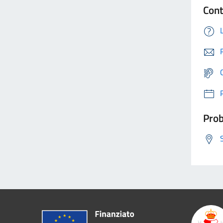
Cont
Prob