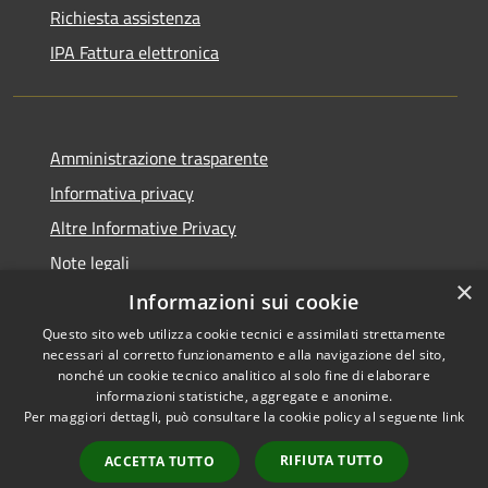
Richiesta assistenza
IPA Fattura elettronica
Amministrazione trasparente
Informativa privacy
Altre Informative Privacy
Note legali
×
Dichiarazione di accessibilità
Informazioni sui cookie
Questo sito web utilizza cookie tecnici e assimilati strettamente
necessari al corretto funzionamento e alla navigazione del sito,
nonché un cookie tecnico analitico al solo fine di elaborare
informazioni statistiche, aggregate e anonime.
RSS
Copyright © 2026 • Comune di
Per maggiori dettagli, può consultare la cookie policy al seguente
link
Accessibilità
Altamura • Powered by
Privacy
Municipium
Accesso
•
RIFIUTA TUTTO
ACCETTA TUTTO
Cookie
redazione