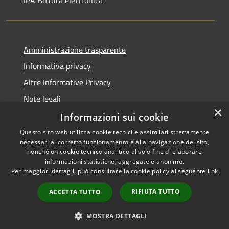
Amministrazione trasparente
Informativa privacy
Altre Informative Privacy
Note legali
×
Dichiarazione di accessibilità
Informazioni sui cookie
Questo sito web utilizza cookie tecnici e assimilati strettamente
necessari al corretto funzionamento e alla navigazione del sito,
nonché un cookie tecnico analitico al solo fine di elaborare
informazioni statistiche, aggregate e anonime.
RSS
Copyright © 2026 • Comune di
Per maggiori dettagli, può consultare la cookie policy al seguente
link
Accessibilità
Altamura • Powered by
Privacy
Municipium
Accesso
•
RIFIUTA TUTTO
ACCETTA TUTTO
Cookie
redazione
Mappa del sito
MOSTRA DETTAGLI