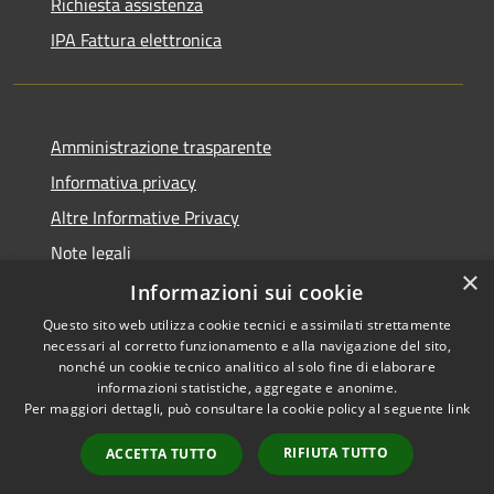
Richiesta assistenza
IPA Fattura elettronica
Amministrazione trasparente
Informativa privacy
Altre Informative Privacy
Note legali
×
Dichiarazione di accessibilità
Informazioni sui cookie
Questo sito web utilizza cookie tecnici e assimilati strettamente
necessari al corretto funzionamento e alla navigazione del sito,
nonché un cookie tecnico analitico al solo fine di elaborare
informazioni statistiche, aggregate e anonime.
RSS
Copyright © 2026 • Comune di
Per maggiori dettagli, può consultare la cookie policy al seguente
link
Accessibilità
Altamura • Powered by
Privacy
Municipium
Accesso
•
RIFIUTA TUTTO
ACCETTA TUTTO
Cookie
redazione