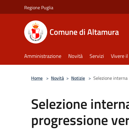
Salta al contenuto principale
Regione Puglia
Comune di Altamura
Amministrazione
Novità
Servizi
Vivere 
Home
>
Novità
>
Notizie
>
Selezione interna p
Selezione interna
progressione ver