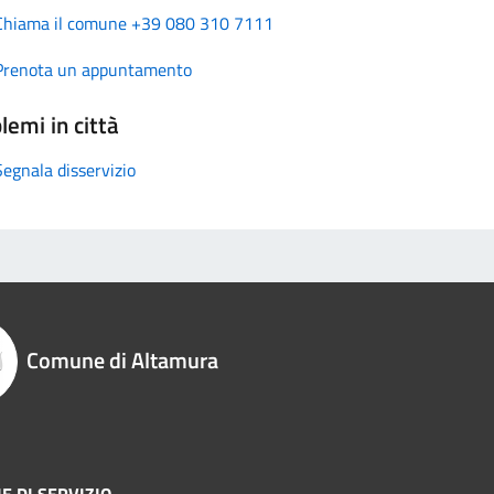
Chiama il comune +39 080 310 7111
Prenota un appuntamento
lemi in città
Segnala disservizio
Comune di Altamura
E DI SERVIZIO