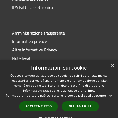
IPA Fattura elettronica
Amministrazione trasparente
Informativa privacy
Altre Informative Privacy
Note legali
×
Dichiarazione di accessibilità
Informazioni sui cookie
Questo sito web utilizza cookie tecnici e assimilati strettamente
necessari al corretto funzionamento e alla navigazione del sito,
nonché un cookie tecnico analitico al solo fine di elaborare
informazioni statistiche, aggregate e anonime.
RSS
Copyright © 2026 • Comune di
Per maggiori dettagli, può consultare la cookie policy al seguente
link
Accessibilità
Altamura • Powered by
Privacy
Municipium
Accesso
•
RIFIUTA TUTTO
ACCETTA TUTTO
Cookie
redazione