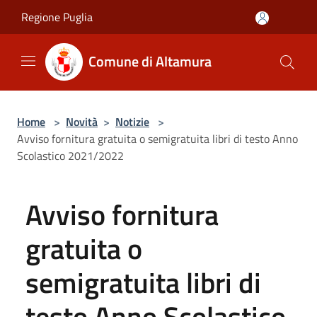
Salta al contenuto principale
Regione Puglia
Comune di Altamura
Home
>
Novità
>
Notizie
>
Avviso fornitura gratuita o semigratuita libri di testo Anno
Scolastico 2021/2022
Avviso fornitura
gratuita o
semigratuita libri di
testo Anno Scolastico