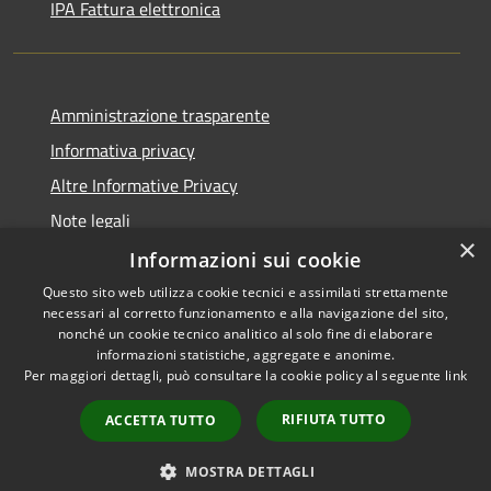
IPA Fattura elettronica
Amministrazione trasparente
Informativa privacy
Altre Informative Privacy
Note legali
×
Dichiarazione di accessibilità
Informazioni sui cookie
Questo sito web utilizza cookie tecnici e assimilati strettamente
necessari al corretto funzionamento e alla navigazione del sito,
nonché un cookie tecnico analitico al solo fine di elaborare
informazioni statistiche, aggregate e anonime.
RSS
Copyright © 2026 • Comune di
Per maggiori dettagli, può consultare la cookie policy al seguente
link
Accessibilità
Altamura • Powered by
Privacy
Municipium
Accesso
•
RIFIUTA TUTTO
ACCETTA TUTTO
Cookie
redazione
Mappa del sito
MOSTRA DETTAGLI