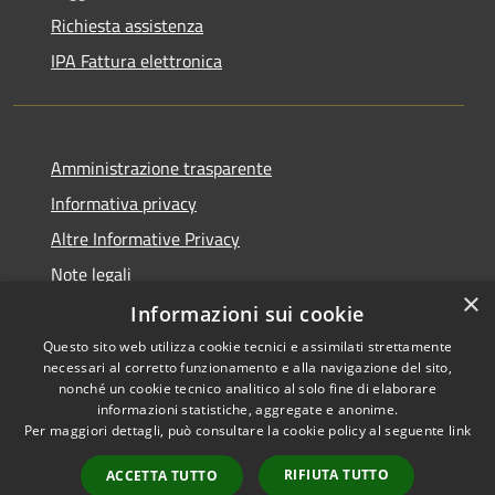
Richiesta assistenza
IPA Fattura elettronica
Amministrazione trasparente
Informativa privacy
Altre Informative Privacy
Note legali
×
Dichiarazione di accessibilità
Informazioni sui cookie
Questo sito web utilizza cookie tecnici e assimilati strettamente
necessari al corretto funzionamento e alla navigazione del sito,
nonché un cookie tecnico analitico al solo fine di elaborare
informazioni statistiche, aggregate e anonime.
RSS
Copyright © 2026 • Comune di
Per maggiori dettagli, può consultare la cookie policy al seguente
link
Accessibilità
Altamura • Powered by
Privacy
Municipium
Accesso
•
RIFIUTA TUTTO
ACCETTA TUTTO