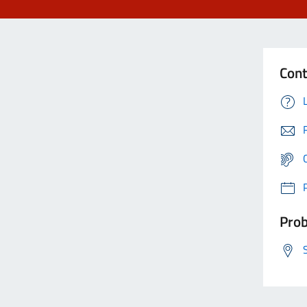
Cont
Prob