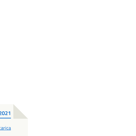
2021
DF
carica