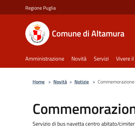
Salta al contenuto principale
Regione Puglia
Comune di Altamura
Amministrazione
Novità
Servizi
Vivere 
Home
>
Novità
>
Notizie
>
Commemorazione 
Commemorazione
Servizio di bus navetta centro abitato/cimite