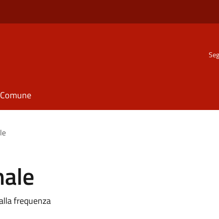
Seg
il Comune
le
nale
 alla frequenza