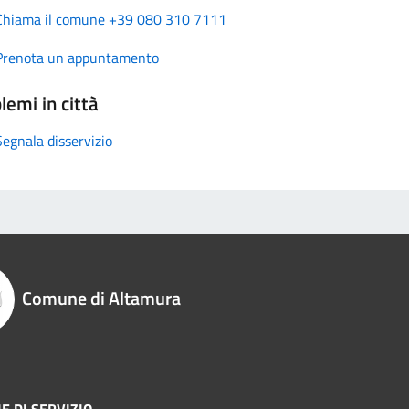
Chiama il comune +39 080 310 7111
Prenota un appuntamento
lemi in città
Segnala disservizio
Comune di Altamura
E DI SERVIZIO