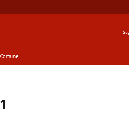
Seg
il Comune
21