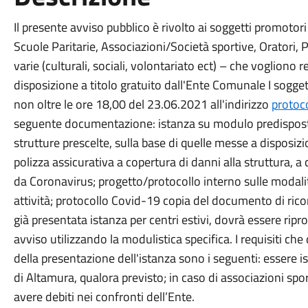
Il presente avviso pubblico è rivolto ai soggetti promotor
Scuole Paritarie, Associazioni/Società sportive, Oratori, 
varie (culturali, sociali, volontariato ect) – che vogliono r
disposizione a titolo gratuito dall'Ente Comunale I sogget
non oltre le ore 18,00 del 23.06.2021 all'indirizzo
protoc
seguente documentazione: istanza su modulo predisposto d
strutture prescelte, sulla base di quelle messe a disposiz
polizza assicurativa a copertura di danni alla struttura, a 
da Coronavirus; progetto/protocollo interno sulle modali
attività; protocollo Covid-19 copia del documento di rico
già presentata istanza per centri estivi, dovrà essere rip
avviso utilizzando la modulistica specifica. I requisiti 
della presentazione dell'istanza sono i seguenti: essere i
di Altamura, qualora previsto; in caso di associazioni spor
avere debiti nei confronti dell’Ente.