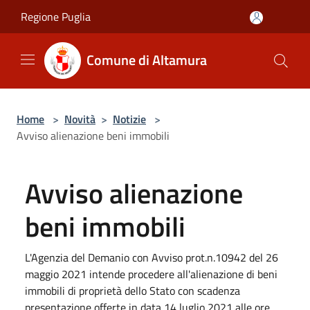
Salta al contenuto principale
Regione Puglia
Comune di Altamura
Home
>
Novità
>
Notizie
>
Avviso alienazione beni immobili
Avviso alienazione
beni immobili
L'Agenzia del Demanio con Avviso prot.n.10942 del 26
maggio 2021 intende procedere all'alienazione di beni
immobili di proprietà dello Stato con scadenza
presentazione offerte in data 14 luglio 2021 alle ore