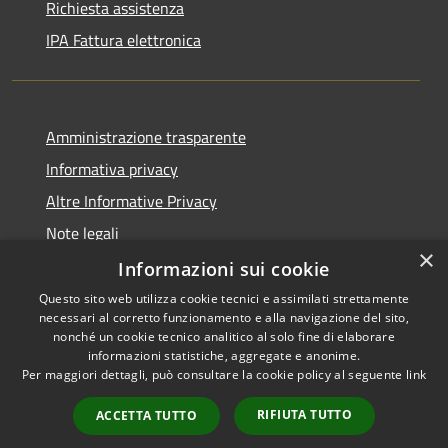
Richiesta assistenza
IPA Fattura elettronica
Amministrazione trasparente
Informativa privacy
Altre Informative Privacy
Note legali
×
Dichiarazione di accessibilità
Informazioni sui cookie
Questo sito web utilizza cookie tecnici e assimilati strettamente
necessari al corretto funzionamento e alla navigazione del sito,
nonché un cookie tecnico analitico al solo fine di elaborare
informazioni statistiche, aggregate e anonime.
RSS
Copyright © 2026 • Comune di
Per maggiori dettagli, può consultare la cookie policy al seguente
link
Accessibilità
Altamura • Powered by
Privacy
Municipium
Accesso
•
RIFIUTA TUTTO
ACCETTA TUTTO
Cookie
redazione