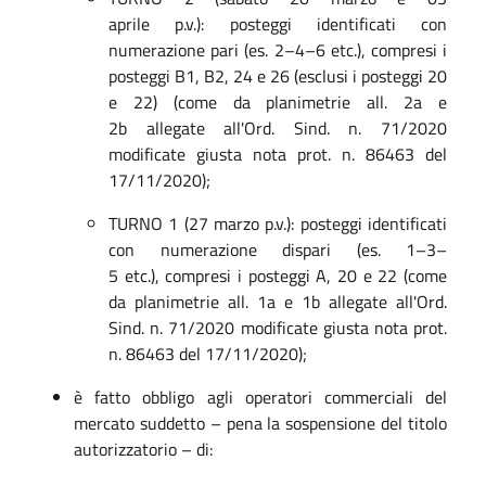
aprile p.v.):
posteggi identificati con
numerazione
pari
(es. 2–4–6 etc.), compresi i
posteggi
B1, B2, 24 e 26
(esclusi i posteggi 20
e 22)
(come da planimetri
e
all.
2a e
2b
allegate all'Ord. Sind. n. 71/2020
modificate giusta nota prot. n. 86463 del
17/11/2020)
;
TURNO 1 (27 marzo p.v.):
posteggi identificati
con numerazione
dispari
(es. 1–3–
5
etc.),
compresi i posteggi
A
,
20
e
22
(come
da planimetri
e
all. 1
a
e
1b
allegate all'Ord.
Sind. n. 71/2020 modificate giusta nota prot.
n. 86463 del 17/11/2020)
;
è fatto obbligo agli operatori commerciali del
mercato suddetto – pena la sospensione del titolo
autorizzatorio – di: