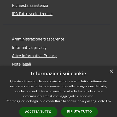
Richiesta assistenza
IPA Fattura elettronica
Amministrazione trasparente
Informativa privacy
Altre Informative Privacy
Note legali
×
Dichiarazione di accessibilità
Informazioni sui cookie
Questo sito web utilizza cookie tecnici e assimilati strettamente
necessari al corretto funzionamento e alla navigazione del sito,
nonché un cookie tecnico analitico al solo fine di elaborare
informazioni statistiche, aggregate e anonime.
RSS
Copyright © 2026 • Comune di
Per maggiori dettagli, può consultare la cookie policy al seguente
link
Accessibilità
Altamura • Powered by
Privacy
Municipium
Accesso
•
RIFIUTA TUTTO
ACCETTA TUTTO