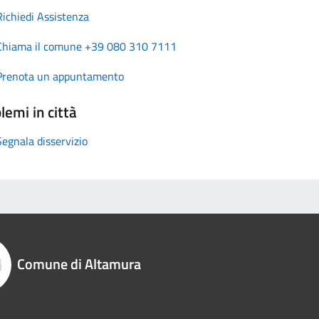
Richiedi Assistenza
Chiama il comune +39 080 310 7111
Prenota un appuntamento
lemi in città
Segnala disservizio
Comune di Altamura