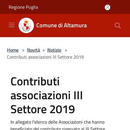
Salta al contenuto principale
Regione Puglia
Comune di Altamura
Home
>
Novità
>
Notizie
>
Contributi associazioni III Settore 2019
Contributi
associazioni III
Settore 2019
In allegato l'elenco delle Associazioni che hanno
beneficiato del contributo riservato al III Settore