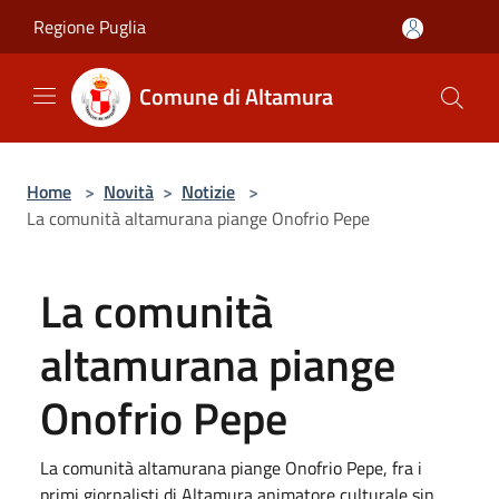
Salta al contenuto principale
Regione Puglia
Comune di Altamura
Home
>
Novità
>
Notizie
>
La comunità altamurana piange Onofrio Pepe
La comunità
altamurana piange
Onofrio Pepe
La comunità altamurana piange Onofrio Pepe, fra i
primi giornalisti di Altamura animatore culturale sin