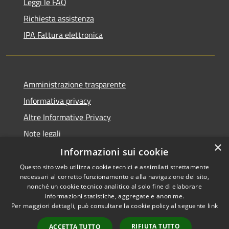
Leggi le FAQ
Richiesta assistenza
IPA Fattura elettronica
Amministrazione trasparente
Informativa privacy
Altre Informative Privacy
Note legali
×
Dichiarazione di accessibilità
Informazioni sui cookie
Questo sito web utilizza cookie tecnici e assimilati strettamente
necessari al corretto funzionamento e alla navigazione del sito,
nonché un cookie tecnico analitico al solo fine di elaborare
informazioni statistiche, aggregate e anonime.
RSS
Copyright © 2026 • Comune di
Per maggiori dettagli, può consultare la cookie policy al seguente
link
Accessibilità
Altamura • Powered by
Privacy
Municipium
Accesso
•
RIFIUTA TUTTO
ACCETTA TUTTO