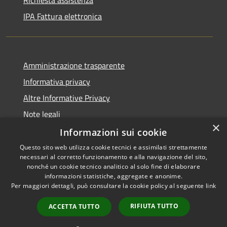
IPA Fattura elettronica
Amministrazione trasparente
Informativa privacy
Altre Informative Privacy
Note legali
×
Dichiarazione di accessibilità
Informazioni sui cookie
Questo sito web utilizza cookie tecnici e assimilati strettamente
necessari al corretto funzionamento e alla navigazione del sito,
nonché un cookie tecnico analitico al solo fine di elaborare
informazioni statistiche, aggregate e anonime.
RSS
Copyright © 2026 • Comune di
Per maggiori dettagli, può consultare la cookie policy al seguente
link
Accessibilità
Altamura • Powered by
Privacy
Municipium
Accesso
•
RIFIUTA TUTTO
ACCETTA TUTTO
Cookie
redazione