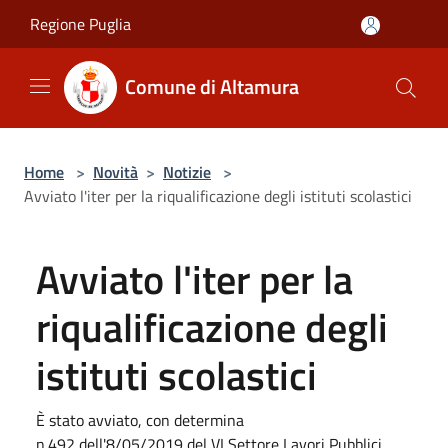
Salta al contenuto principale
Regione Puglia
Comune di Altamura
Home
>
Novità
>
Notizie
>
Avviato l'iter per la riqualificazione degli istituti scolastici
Avviato l'iter per la
riqualificazione degli
istituti scolastici
È stato avviato, con determina
n.492 dell'8/05/2019 del VI Settore Lavori Pubblici,