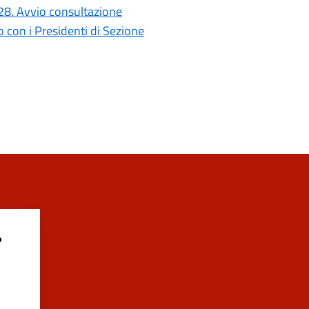
028. Avvio consultazione
con i Presidenti di Sezione
?