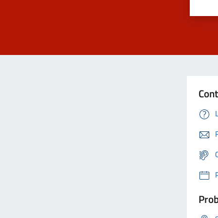
Cont
Prob