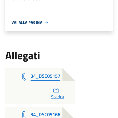
VAI ALLA PAGINA
Allegati
34_DSC05157
PDF
Scarica
34_DSC05166