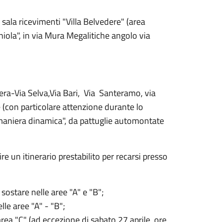
sala ricevimenti "Villa Belvedere" (area
rniola", in via Mura Megalitiche angolo via
atera-Via Selva,Via Bari, Via Santeramo, via
(con particolare attenzione durante lo
n maniera dinamica", da pattuglie automontate
ire un itinerario prestabilito per recarsi presso
 sostare nelle aree "A" e "B";
lle aree "A" - "B";
ea "C" (ad eccezione di sabato 27 aprile, ore