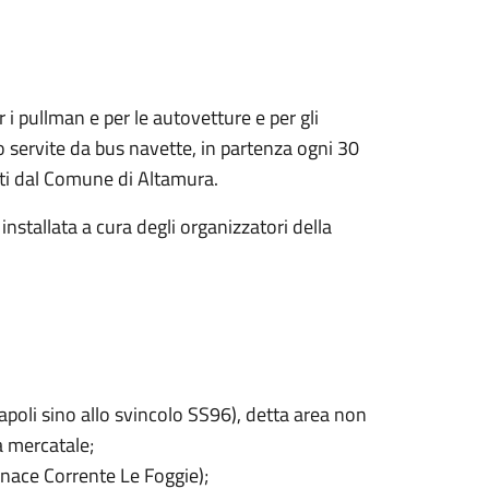
 i pullman e per le autovetture e per gli
o servite da bus navette, in partenza ogni 30
sti dal Comune di Altamura.
installata a cura degli organizzatori della
poli sino allo svincolo SS96), detta area non
a mercatale;
rnace Corrente Le Foggie);