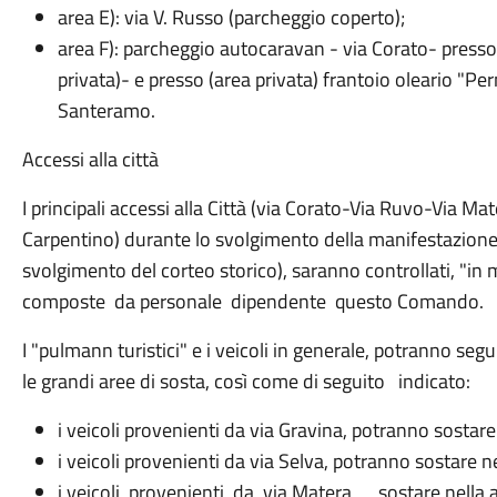
area E): via V. Russo (parcheggio coperto);
area F): parcheggio autocaravan - via Corato- presso 
privata)- e presso (area privata) frantoio oleario "Pe
Santeramo.
Accessi alla città
I principali accessi alla Città (via Corato-Via Ruvo-Via M
Carpentino) durante lo svolgimento della manifestazione 
svolgimento del corteo storico), saranno controllati, "i
composte da personale dipendente questo Comando.
I "pulmann turistici" e i veicoli in generale, potranno segu
le grandi aree di sosta, così come di seguito indicato:
i veicoli provenienti da via Gravina, potranno sostare
i veicoli provenienti da via Selva, potranno sostare ne
i veicoli provenienti da via Matera, sostare nella ar