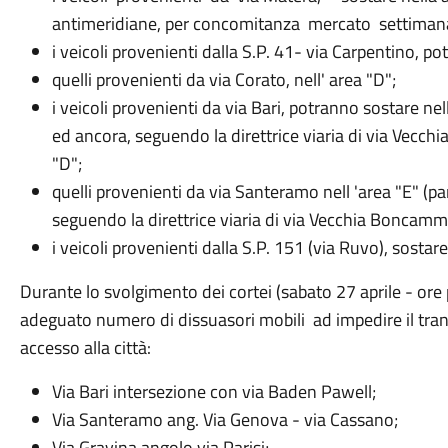
antimeridiane, per concomitanza mercato settimana
i veicoli provenienti dalla S.P. 41- via Carpentino, po
quelli provenienti da via Corato, nell' area "D";
i veicoli provenienti da via Bari, potranno sostare ne
ed ancora, seguendo la direttrice viaria di via Vecch
"D";
quelli provenienti da via Santeramo nell 'area "E" (p
seguendo la direttrice viaria di via Vecchia Boncammi
i veicoli provenienti dalla S.P. 151 (via Ruvo), sostare
Durante lo svolgimento dei cortei (sabato 27 aprile - ore
adeguato numero di dissuasori mobili ad impedire il transit
accesso alla città:
Via Bari intersezione con via Baden Pawell;
Via Santeramo ang. Via Genova - via Cassano;
Via Gravina angolo via Parisi;