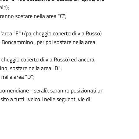
le);
tranno sostare nella area "C";
ll'area "E" (/parcheggio coperto di via Russo)
ia Boncammino , per poi sostare nella area
archeggio coperto di via Russo) ed ancora,
no, sostare nella area "D";
 nella area "D";
 pomeridiane - serali), saranno posizionati un
o a tutti i veicoli nelle seguenti vie di