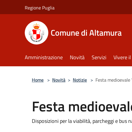
Salta al contenuto principale
Regione Puglia
Comune di Altamura
Amministrazione
Novità
Servizi
Vivere 
Home
>
Novità
>
Notizie
>
Festa medioevale 
Festa medioeval
Disposizioni per la viabilità, parcheggi e bus 