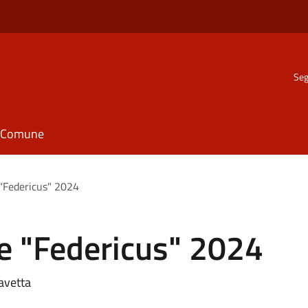
Seg
il Comune
"Federicus" 2024
e "Federicus" 2024
navetta