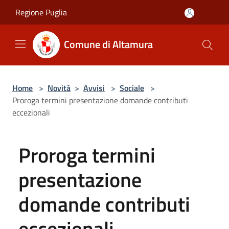
Salta al contenuto principale
Regione Puglia
Comune di Altamura
Home
>
Novità
>
Avvisi
>
Sociale
>
Proroga termini presentazione domande contributi
eccezionali
Proroga termini
presentazione
domande contributi
eccezionali